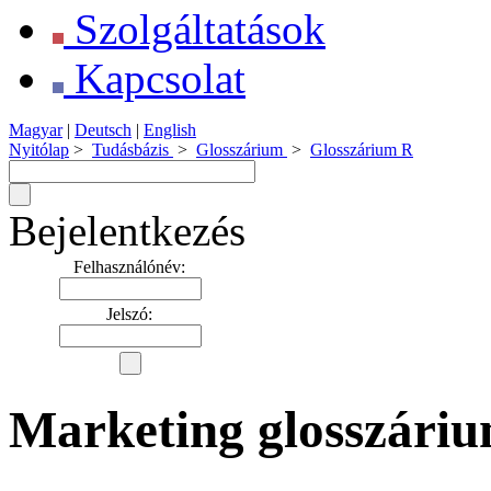
Szolgáltatások
Kapcsolat
Magyar
|
Deutsch
|
English
Nyitólap
>
Tudásbázis
>
Glosszárium
>
Glosszárium R
Bejelentkezés
Felhasználónév:
Jelszó:
Marketing glosszáriu